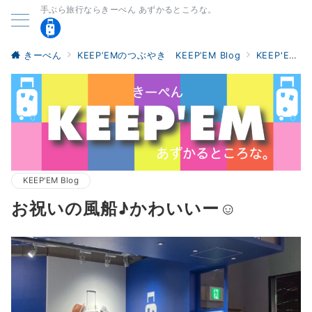
手ぶら旅行ならきーぺん あずかるところな。
きーぺん
KEEP’EMのつぶやき KEEP’EM Blog
KEEP'EM Blog
KEEP'EM Blog
お祝いの風船♪かわいいー☺︎