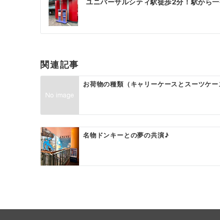
ユニバーサルシティ駅徒歩2分！駅から
稿
ナ
ビ
ゲ
関連記事
ー
お荷物の種類（キャリーケースとスーツケー
シ
ョ
ン
名物ドンキーとの夢の共演♪