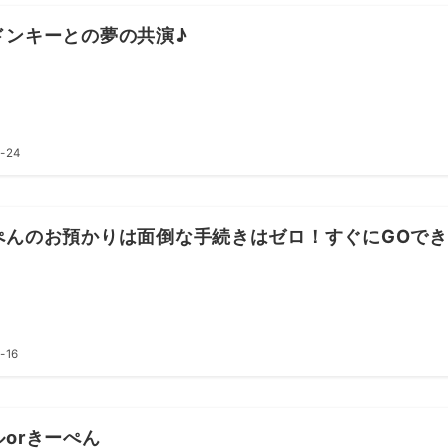
ドンキーとの夢の共演♪
-24
ぺんのお預かりは面倒な手続きはゼロ！すぐにGOで
-16
ルorきーぺん