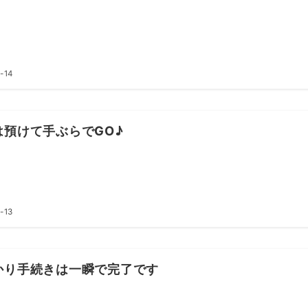
-14
は預けて手ぶらでGO♪
-13
かり手続きは一瞬で完了です