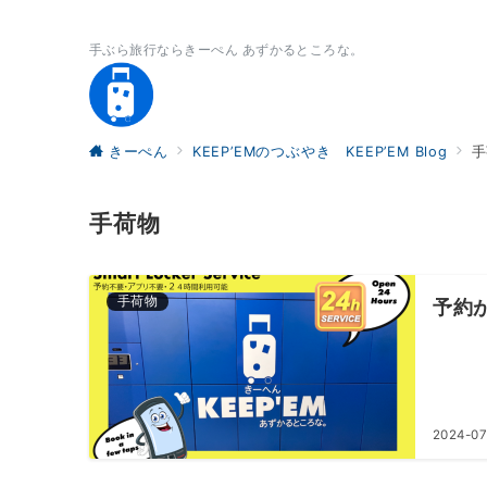
手ぶら旅行ならきーぺん あずかるところな。
きーぺん
KEEP’EMのつぶやき KEEP’EM Blog
手
手荷物
手荷物
予約
2024-07