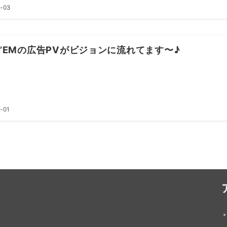
-03
P’EMの広告PVがビジョンに流れてます〜♪
-01